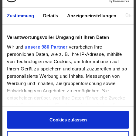
einer Besprechung/Telefonat klären werden), können Sie ihre
Selbstständigkeit auch im Insolvenzverfahren fortsetzen. Je
Zustimmung
Details
Anzeigeneinstellungen
Über
nach Voraussetzungen ist dies durch das Regel- oder
Verbraucherinsolvenzverfahren möglich.
Verantwortungsvoller Umgang mit Ihren Daten
Voraussetzungen der Verbraucherinsolvenz:
Wir und
unsere 980 Partner
verarbeiten Ihre
persönlichen Daten, wie z. B. Ihre IP-Adresse, mithilfe
ehemals selbständig ,
von Technologien wie Cookies, um Informationen auf
nicht mehr als 19 Gläubiger,
Ihrem Gerät zu speichern und darauf zuzugreifen und so
personalisierte Werbung und Inhalte, Messungen von
keine Forderungen aus Arbeitnehmerverhältnissen.
Werbung und Inhalten, Zielgruppenforschung sowie
Entwicklung von Angeboten zu ermöglichen. Sie
Liegen diese Voraussetzungen nicht vor, kommt das
entscheiden darüber, wer Ihre Daten für welche Zwecke
Regelinsolvenzverfahren in Betracht. Für unsere Leistungen
nutzt. Sie können Ihre Einwilligung jederzeit über die
erhalten wir jedoch von den Ländern keine Zahlungen, die
Cookie-Erklärung oder durch Klicken auf das Privacy
entstehenden Kosten müssen somit vom Selbstständigen
Trigger Symbol ändern oder widerrufen
Cookies zulassen
ausgeglichen werden. Ratenzahlungen sind möglich. Die
entstehenden Kosten orientieren sich an den Beträgen, welche
Erfahren Sie mehr darüber, wie Ihre persönlichen Daten