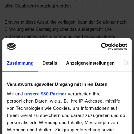
allen Gläubigern vorgelegt werden.
Erst wenn diese Auskünfte vorliegen, kann der Schuldner nach
Einholung einer Bestätigung über das außergerichtliche
Scheitern seines SBP (durch Schuldnerberatungsstellen,
Rechtsanwälte) einen gerichtlichen Antrag auf Durchführung des
Verbraucherinsolvenzverfahrens mit dem Ziel der
Restschuldbefreiung stellen.
Zustimmung
Details
Anzeigeneinstellungen
Über
Zeitgleich wird ein Antrag auf Stundung der Verfahrenskosten
gestellt, damit dem Schuldner in dieser Zeit keine weiteren
Verantwortungsvoller Umgang mit Ihren Daten
Kosten entstehen.
Wir und
unsere 980 Partner
verarbeiten Ihre
Das Gericht setzt einen Insolvenzverwalter ein. Dieser
persönlichen Daten, wie z. B. Ihre IP-Adresse, mithilfe
überwacht die Zahlungen der Schuldner.
von Technologien wie Cookies, um Informationen auf
Ihrem Gerät zu speichern und darauf zuzugreifen und so
Danach erfolgt bei korrektem
personalisierte Werbung und Inhalte, Messungen von
Verhalten des Schuldners
Werbung und Inhalten, Zielgruppenforschung sowie