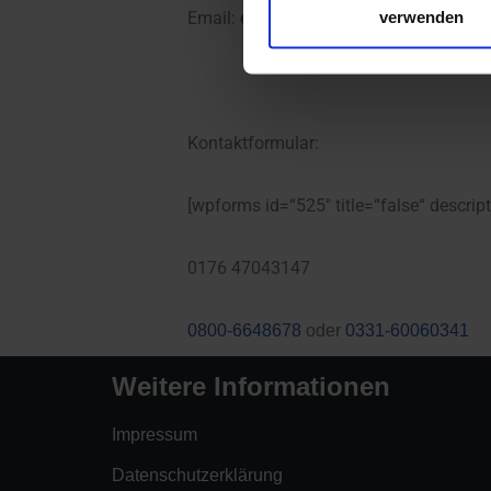
verwenden
Email:
email@vli-ev.info
Kontaktformular:
[wpforms id=“525″ title=“false“ descrip
0176 47043147
0800-6648678
oder
0331-60060341
Weitere Informationen
Impressum
Datenschutzerklärung