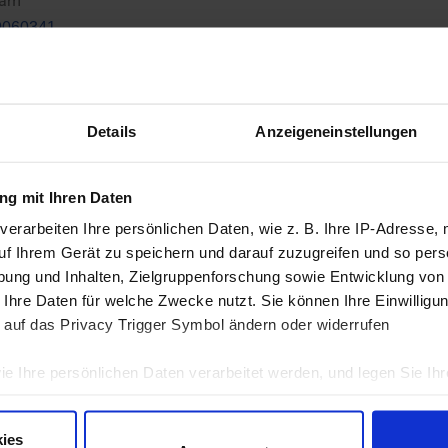
dam
0060341
rreichbar sind wir mit den Straßenbahnlinien 93,94 und 99, Halte
Details
Anzeigeneinstellungen
ter-Scholl-Str. 36,
14776 Brandenburg an der Havel
g mit Ihren Daten
verarbeiten Ihre persönlichen Daten, wie z. B. Ihre IP-Adresse, 
uf Ihrem Gerät zu speichern und darauf zuzugreifen und so pers
aunschweig
ung und Inhalten, Zielgruppenforschung sowie Entwicklung von
 Ihre Daten für welche Zwecke nutzt. Sie können Ihre Einwilligun
Wilhelmshaven
 auf das Privacy Trigger Symbol ändern oder widerrufen
ie Ihre persönlichen Daten verarbeitet werden, und legen Sie I
0-15:30 und Freitag 8:00-13:00 erreichbar.
ies