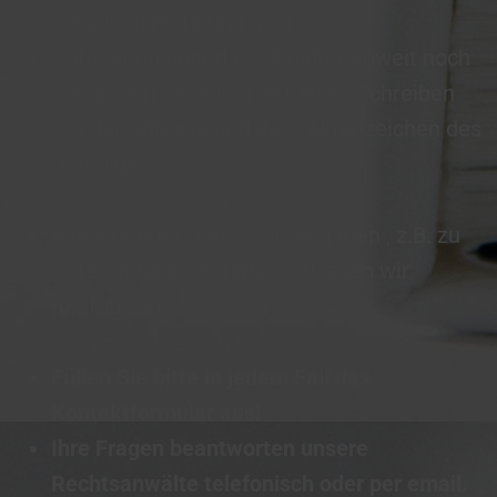
Gehaltsabrechnung u.a.)
Unterlagen über die Schulden, soweit noch
vorhanden (jeweils 1 aktuelles Schreiben
mit der Adresse und dem Aktenzeichen des
Gläubigers)
Alle weiteren Daten und Angaben , z.B. zu
Unterhaltsberechtigten, erfragen wir
telefonisch.
Füllen Sie bitte in jedem Fall das
Kontaktformular aus!
Ihre Fragen beantworten unsere
Rechtsanwälte telefonisch oder per email.