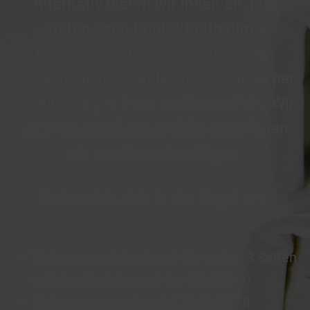
Alternativ bieten wir Ihnen an, Ihre
Daten nach Kontaktaufnahme
telefonisch abzufragen und Ihnen
danach die notwendigen Formulare per
email oder per Post zu übermitteln. Wir
sagen Ihnen dann, welche Unterlagen
wir von Ihnen benötigen.
Es handelt sich in der Regel um:
Wohnungsmietvertrag ( die ersten 3 Seiten
mit den Parteien und der Miethöhe)
Einkommensnachweis ( ALG, ALG II,