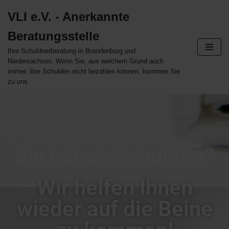
VLI e.V. - Anerkannte
Zum
Beratungsstelle
Inhalt
springen
Ihre Schuldnerberatung in Brandenburg und
Niedersachsen. Wenn Sie, aus welchem Grund auch
immer, ihre Schulden nicht bezahlen können, kommen Sie
zu uns.
Sie haben Schulden?
Wir helfen Ihnen
wieder auf die Beine