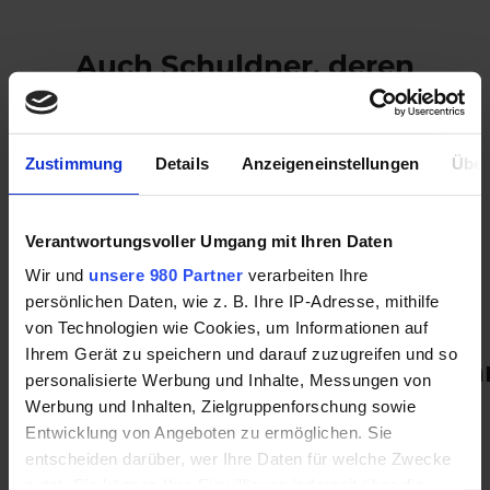
Auch Schuldner, deren
Einkommen unter der
Pfändungsfreigrenze
Zustimmung
Details
Anzeigeneinstellungen
Über
liegen (zum Beispiel
Rente, ALG II, Hartz IV),
Verantwortungsvoller Umgang mit Ihren Daten
denen keine
Wir und
unsere 980 Partner
verarbeiten Ihre
Ratenzahlung möglich
persönlichen Daten, wie z. B. Ihre IP-Adresse, mithilfe
ist, können das
von Technologien wie Cookies, um Informationen auf
Ihrem Gerät zu speichern und darauf zuzugreifen und so
Verbraucherinsolvenzverfah
personalisierte Werbung und Inhalte, Messungen von
durchführen und von
Werbung und Inhalten, Zielgruppenforschung sowie
Entwicklung von Angeboten zu ermöglichen. Sie
Ihren Schulden befreit
entscheiden darüber, wer Ihre Daten für welche Zwecke
werden.
nutzt. Sie können Ihre Einwilligung jederzeit über die